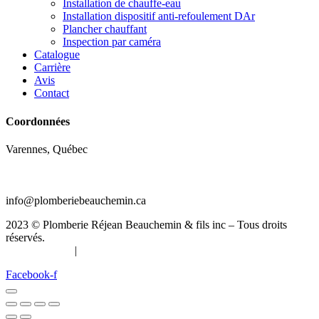
Installation de chauffe-eau
Installation dispositif anti-refoulement DAr
Plancher chauffant
Inspection par caméra
Catalogue
Carrière
Avis
Contact
Coordonnées
Varennes, Québec
(450) 652-9206
info@plomberiebeauchemin.ca
2023 © Plomberie Réjean Beauchemin & fils inc – Tous droits
réservés.
Confidentialité
|
Configurer le consentement
Facebook-f