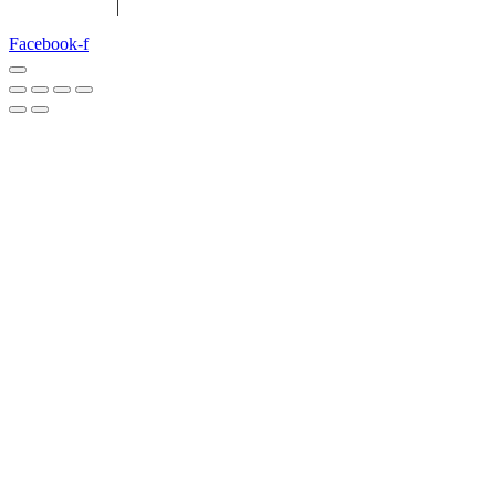
Confidentialité
|
Configurer le consentement
Facebook-f